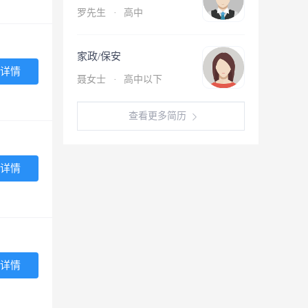
罗先生
·
高中
家政/保安
详情
聂女士
·
高中以下
查看更多简历
详情
详情