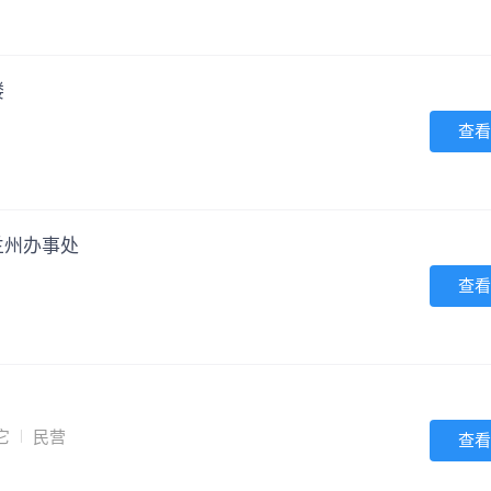
楼
查看
兰州办事处
查看
它
民营
查看