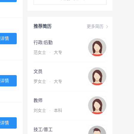
推荐简历
更多简历
详情
行政/后勤
范女士
·
大专
文员
详情
罗女士
·
大专
教师
刘女士
·
本科
详情
技工/普工