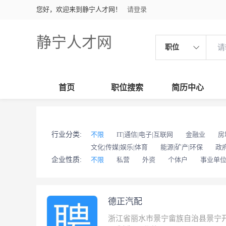
您好，欢迎来到静宁人才网！
请登录
静宁人才网
职位
首页
职位搜索
简历中心
行业分类:
不限
IT|通信|电子|互联网
金融业
房
文化|传媒|娱乐|体育
能源|矿产|环保
政
企业性质:
不限
私营
外资
个体户
事业单
德正汽配
浙江省丽水市景宁畲族自治县景宁