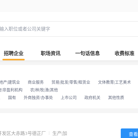
招聘企业
职场资讯
一句话信息
收费标准
地产|建筑业
商业服务
贸易|批发|零售|租赁业
文体教育|工艺美术
府|非盈利机构
农|林|牧|渔|其他
位
国有
外商独资/办事处
上市公司
政府机关
其他性质
开发区大赤路3号德正厂
生产|加
查看