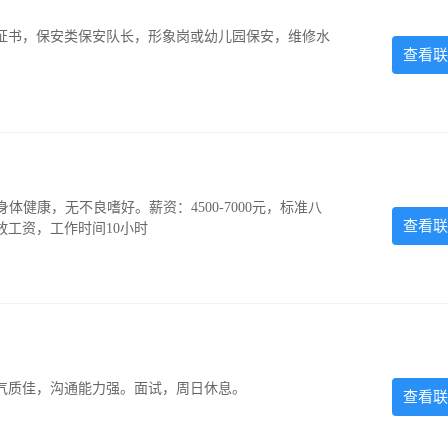
证书，保安类保安队长，形象岗或幼儿园保安，维修水
查看联
，身体健康，无不良嗜好。薪资：4500-7000元，标准八
查看联
放工资，工作时间10小时
气质佳，沟通能力强。面试，周日休息。
查看联