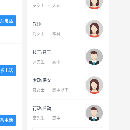
罗女士
·
大专
系电话
教师
刘女士
·
本科
技工/普工
罗先生
·
高中
系电话
家政/保安
聂女士
·
高中以下
行政/后勤
梁先生
·
高中
系电话