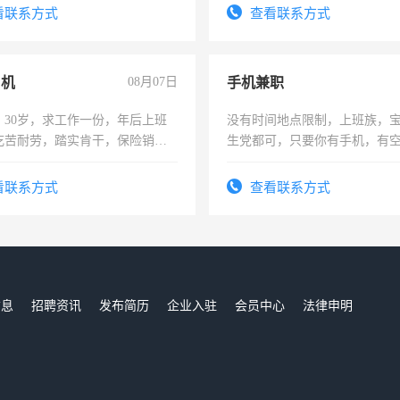
结识有识之士，共享未来。
看联系方式
查看联系方式
司机
08月07日
手机兼职
，30岁，求工作一份，年后上班
没有时间地点限制，上班族，
吃苦耐劳，踏实肯干，保险销售
生党都可，只要你有手机，有
间，一单一结，一天二三十不
勤快的四五十，每天挣零花钱
看联系方式
查看联系方式
信息
招聘资讯
发布简历
企业入驻
会员中心
法律申明
们