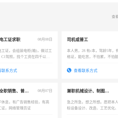
查
电工证求职
08月08日
司机或普工
电工证，会组装电柜(箱)，做过工
本人男，28.有c本，驾龄5年，
；C1驾照，找个工资在四千以
格证，能吃苦，不怕累，不怕
强县以外需要有住宿，保险勿扰
实，需求稳定工作一份，保险
看联系方式
查看联系方式
兼职或全职销售、普工、维修
08月07日
兼职机械设计、制图、设备改造
不休息，有广告销售经验，有高
急之所急，想之所想。愿把本
工证，网络管理员证
标设备设计、改造、工艺优化
作和分解的经验与您分享。 真