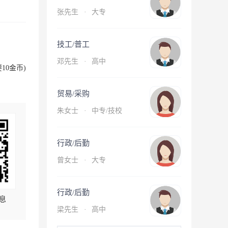
张先生
·
大专
技工/普工
邓先生
·
高中
10金币)
贸易/采购
朱女士
·
中专/技校
行政/后勤
曾女士
·
大专
行政/后勤
息
梁先生
·
高中