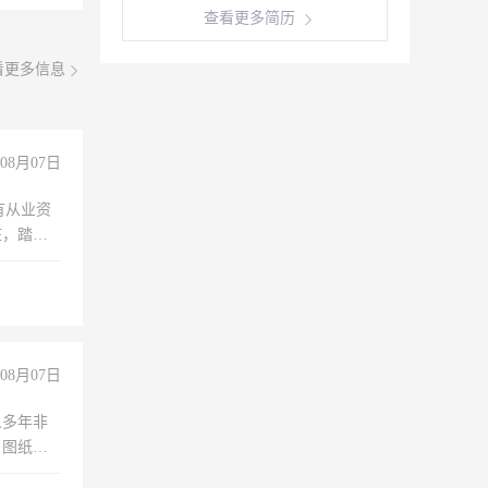
查看更多简历
看更多信息
08月07日
有从业资
脏，踏
不干
08月07日
人多年非
、图纸制
诚合作，