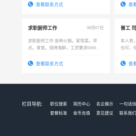
频，培训手机拍摄剪辑，教你玩转抖
查看联系方式
查
音！你也可以成为拍摄达人！你也可以
成为拍摄达人！
求职厨师工作
08月07日
普工 
求职厨师工作 各种火锅。家常菜。早
本人男
点。食堂。烧烤海鲜，工资要求6000以
也可，
上
勿扰
查看联系方式
查
栏目导航:
职位搜索
简历中心
名企展示
一句话
套餐标准
金币充值
意见建议
联系我