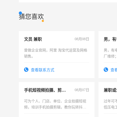
猜您喜欢
文员 兼职
08月08日
男，有
曾做企业官网，阿里 淘宝代运营及网格
男，有
销售。
厂维修
上，枣
电话
查看联系方式
查
手机短视频拍摄、剪辑、抖音快手
08月07日
可为个人、门店、单位、企业拍摄短视
过年可
频，培训手机拍摄剪辑，教你玩转抖音
低压电
可为个人、门店、单位、企业拍摄短视